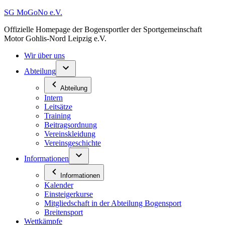
Zum
SG MoGoNo e.V.
Inhalt
Offizielle Homepage der Bogensportler der Sportgemeinschaft
springen
Motor Gohlis-Nord Leipzig e.V.
Wir über uns
Abteilung
Abteilung
Intern
Leitsätze
Training
Beitragsordnung
Vereinskleidung
Vereinsgeschichte
Informationen
Informationen
Kalender
Einsteigerkurse
Mitgliedschaft in der Abteilung Bogensport
Breitensport
Wettkämpfe